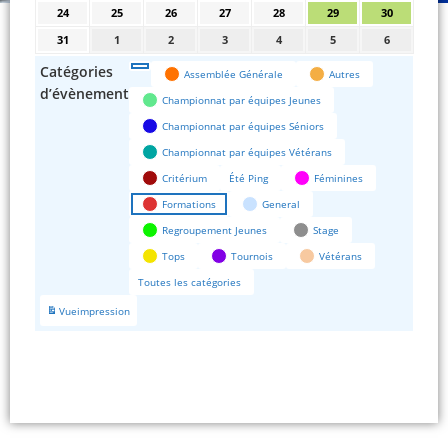
24
25
26
27
28
29
30
31
1
2
3
4
5
6
Catégories
Assemblée Générale
Autres
d’évènement
Championnat par équipes Jeunes
Championnat par équipes Séniors
Championnat par équipes Vétérans
Critérium
Été Ping
Féminines
Formations
General
Regroupement Jeunes
Stage
Tops
Tournois
Vétérans
Toutes les catégories
Vue
impression