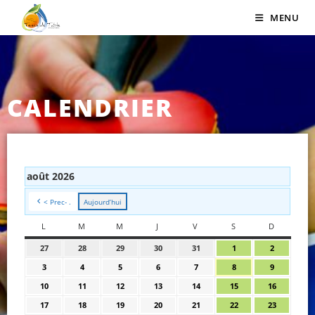
MENU
CALENDRIER
août 2026
< Prec- .
Aujourd’hui
L
M
M
J
V
S
D
27
28
29
30
31
1
2
3
4
5
6
7
8
9
10
11
12
13
14
15
16
17
18
19
20
21
22
23